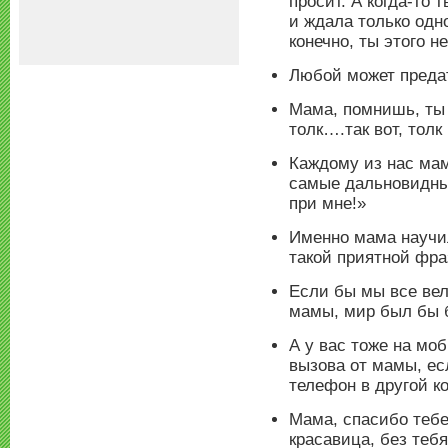
просит. А когда-то 
и ждала только одн
конечно, ты этого 
Любой может преда
Мама, помнишь, ты 
толк….так вот, толк
Каждому из нас мам
самые дальновидны
при мне!»
Именно мама научи
такой приятной фра
Если бы мы все вел
мамы, мир был бы 
А у вас тоже на мо
вызова от мамы, ес
телефон в другой к
Мама, спасибо тебе,
красавица, без тебя