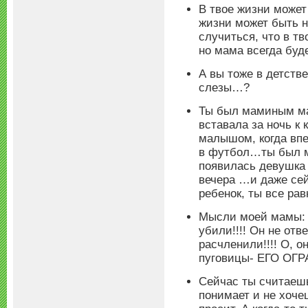
В твое жизни может
жизни может быть 
случиться, что в т
но мама всегда буд
А вы тоже в детств
слезы…?
Ты был маминым ма
вставала за ночь 
малышом, когда впе
в футбол…ты был м
появилась девушка 
вечера …и даже сейч
ребенок, ты все р
Мысли моей мамы: «
убили!!!! Он не отв
расчленили!!!! О, о
пуговицы- ЕГО ОГРАБИ
Сейчас ты считаешь
понимает и не хоче