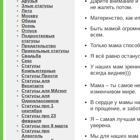
Дарите внимание и
Друзья
Злые статусы
не жалеть потом.
Лето
Москву
Материнство, как ип
Обида
Осень
Быть мамой огромно
Отпуск
всем.
Подростковые
статусы
Только мама способ
Предательство
Прикольные статусы
Я всё равно остану
Свадьба
Секс
Статусы
У наших мам зрение
Компьютерные
всегда виднее)))
Статусы Прости
Статусы для
Мама – ты самое не
Вконтакте
Статусы для МАгент
изменчивом мире.
Статусы для
Одноклассников
В сердце у мамы на
Статусы про 1
и прощение, и забо
сентября
Статусы про 23
Я – самая лучшая м
февраля
уверена.
Статусы про 8 марта
Статусы про
Мы для наших мам 
Алкоголь