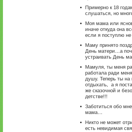
Примерно к 18 года
слушаться, но мног
Моя мама или яснов
иначе откуда она вс
если я поступлю не 
Маму принято поздр
День матери…а поч
устраивать День м
Мамуля, ты меня ра
работала ради меня
душу. Теперь ты на
отдыхать, а я пост
же сказочной и без
детстве!!!
Заботиться обо мне
мама…
Никто не может отр
есть невидимая свя