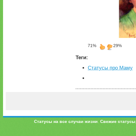
71%
29%
Теги:
Статусы про Маму
Статусы на все случаи жизни
.
Свежие статусы