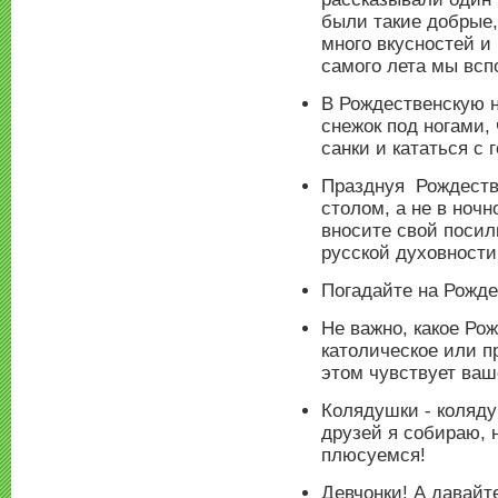
были такие добрые,
много вкусностей и 
самого лета мы всп
В Рождественскую н
снежок под ногами,
санки и кататься с 
Празднуя Рождество
столом, а не в ноч
вносите свой посил
русской духовности.
Погадайте на Рождес
Не важно, какое Ро
католическое или п
этом чувствует ваш
Колядушки - коляду
друзей я собираю, н
плюсуемся!
Девчонки! А давайт