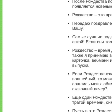
После Рождества по
появляется новенько
Рождество – это вр
Передаю поздравле
Вашу.
Самые лучшие подар
елкой! Если они то
Рождество – время 
также я принимаю в
карточки, вебмани 
выпуска.
Если Рождественски
волшебный, то можн
сошлись мои любим
сказочный вечер?
Еще один Рождестве
тратой времени, си
Пусть в это Рождес