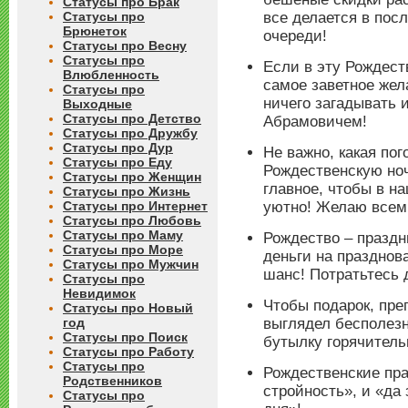
Статусы про Брак
все делается в по
Статусы про
Брюнеток
очереди!
Статусы про Весну
Статусы про
Если в эту Рождест
Влюбленность
самое заветное жел
Статусы про
ничего загадывать 
Выходные
Статусы про Детство
Абрамовичем!
Статусы про Дружбу
Статусы про Дур
Не важно, какая пог
Статусы про Еду
Рождественскую ноч
Статусы про Женщин
главное, чтобы в н
Статусы про Жизнь
уютно! Желаю всем
Статусы про Интернет
Статусы про Любовь
Статусы про Маму
Рождество – праздни
Статусы про Море
деньги на празднов
Статусы про Мужчин
шанс! Потратьтесь 
Статусы про
Невидимок
Чтобы подарок, пре
Статусы про Новый
выглядел бесполез
год
Статусы про Поиск
бутылку горячитель
Статусы про Работу
Статусы про
Рождественские пра
Родственников
стройность», и «да
Статусы про