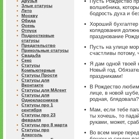
Пусть Рождество пр
Друзья
Злые статусы
волшебника, которы
Лето
бодрость духа и бе
Москву
Обида
Хороший бухгалтер 
Осень
колядования должн
Отпуск
Подростковые
празднование Рожде
статусы
Предательство
Пусть на улице мор
Прикольные статусы
счастливы потому, 
Свадьба
Секс
Я дам одной твоей 
Статусы
Новый год. Обязате
Компьютерные
Статусы Прости
праздниками!
Статусы для
Вконтакте
В Рождество любим
Статусы для МАгент
лице, в новой шубе
Статусы для
родная, блядовала?
Одноклассников
Статусы про 1
Мам, если тебе пап
сентября
Статусы про 23
ты хочешь, то падай
февраля
руками, может, сраб
Статусы про 8 марта
Статусы про
Во всем мире перед
Алкоголь
бешеные скидки рас