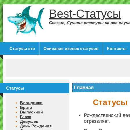
Best-Статусы
Свежие, Лучшие статусы на все случа
Статусы это
Описание иконок статусов
Контакты
Главная
Статусы
Статусы
Блондинки
Брата
Выпускной
Рождественский веч
Глаза
отрезвляет.
Девушек
День Рождения