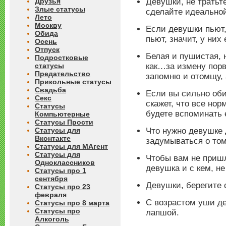
Девушки, не тратьт
Друзья
Злые статусы
сделайте идеальной
Лето
Москву
Если девушки пьют, 
Обида
пьют, значит, у них 
Осень
Отпуск
Белая и пушистая, 
Подростковые
как…за измену порв
статусы
Предательство
запомню и отомщу, 
Прикольные статусы
Свадьба
Если вы сильно оби
Секс
скажет, что все но
Статусы
будете вспоминать 
Компьютерные
Статусы Прости
Что нужно девушке 
Статусы для
Вконтакте
задумываться о том,
Статусы для МАгент
Статусы для
Чтобы вам не пришл
Одноклассников
девушка и с кем, не
Статусы про 1
сентября
Девушки, берегите 
Статусы про 23
февраля
С возрастом уши де
Статусы про 8 марта
Статусы про
лапшой.
Алкоголь