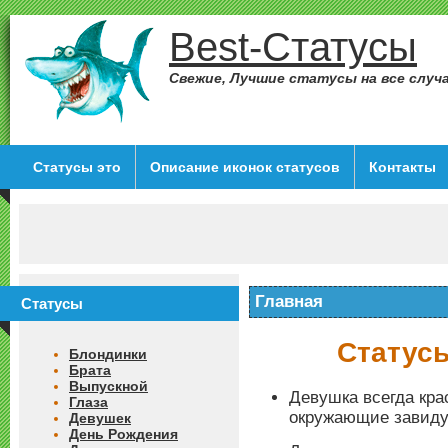
Best-Статусы
Свежие, Лучшие статусы на все случа
Статусы это
Описание иконок статусов
Контакты
Главная
Статусы
Статус
Блондинки
Брата
Выпускной
Девушка всегда кра
Глаза
окружающие завидую
Девушек
День Рождения