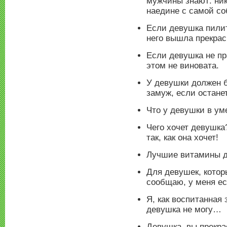
мужчины знают: ник
наедине с самой со
Если девушка пилит 
него вышла прекрас
Если девушка не пр
этом не виновата.
У девушки должен б
замуж, если остане
Что у девушки в уме
Чего хочет девушка
так, как она хочет!
Лучшие витамины д
Для девушек, котор
сообщаю, у меня е
Я, как воспитанная 
девушка не могу…
Девушка, вы прекра