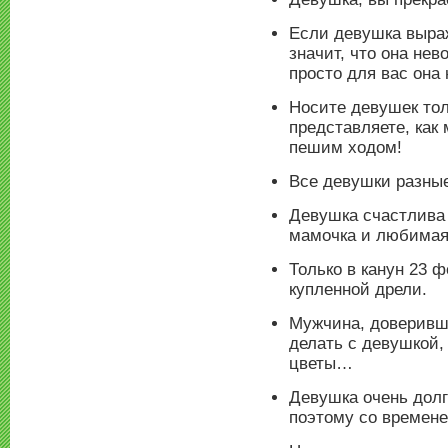
Если девушка выраж
значит, что она нев
просто для вас она
Носите девушек тол
представляете, как
пешим ходом!
Все девушки разные
Девушка счастлива 
мамочка и любимая
Только в канун 23 
купленной дрели.
Мужчина, доверивши
делать с девушкой,
цветы…
Девушка очень долг
поэтому со времене