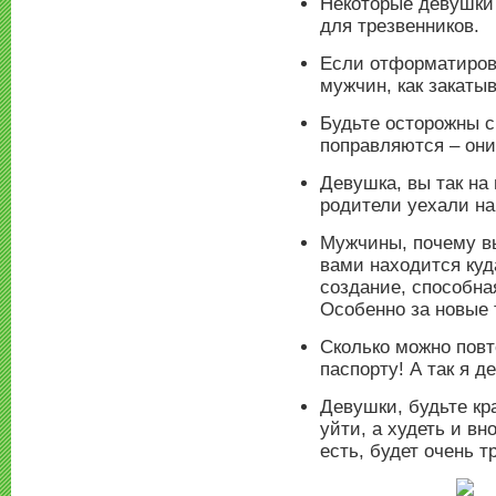
Некоторые девушки 
для трезвенников.
Если отформатирова
мужчин, как закаты
Будьте осторожны с
поправляются – они
Девушка, вы так на
родители уехали на
Мужчины, почему вы
вами находится куд
создание, способная
Особенно за новые 
Сколько можно повт
паспорту! А так я д
Девушки, будьте к
уйти, а худеть и вн
есть, будет очень т