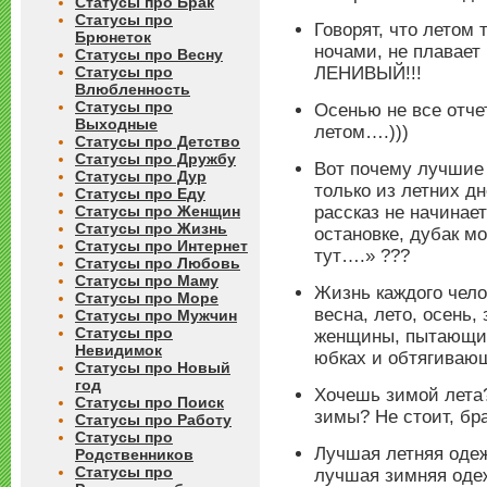
Статусы про Брак
Статусы про
Говорят, что летом
Брюнеток
ночами, не плавает
Статусы про Весну
ЛЕНИВЫЙ!!!
Статусы про
Влюбленность
Статусы про
Осенью не все отче
Выходные
летом….)))
Статусы про Детство
Статусы про Дружбу
Вот почему лучшие
Статусы про Дур
только из летних д
Статусы про Еду
рассказ не начинае
Статусы про Женщин
Статусы про Жизнь
остановке, дубак мо
Статусы про Интернет
тут….» ???
Статусы про Любовь
Статусы про Маму
Жизнь каждого чело
Статусы про Море
весна, лето, осень
Статусы про Мужчин
Статусы про
женщины, пытающи
Невидимок
юбках и обтягиваю
Статусы про Новый
год
Хочешь зимой лета?
Статусы про Поиск
зимы? Не стоит, бра
Статусы про Работу
Статусы про
Лучшая летняя одеж
Родственников
Статусы про
лучшая зимняя оде