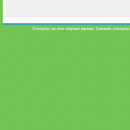
Статусы на все случаи жизни
.
Свежие статусы